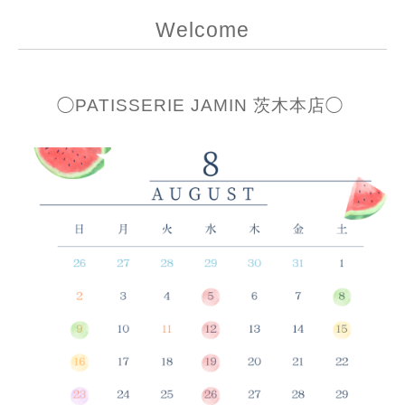
Welcome
◯PATISSERIE JAMIN 茨木本店◯