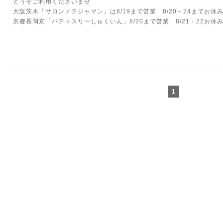
どうぞご利用くださいませ
大阪茨木「サロンドテジャマン」は8/19まで営業 8/20～24までお休
京都長岡京「パティスリーしゅくいん」8/20まで営業 8/21・22お休
1