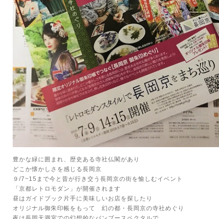
豊かな緑に囲まれ、歴史ある寺社仏閣があり
どこか懐かしさを感じる長岡京
９/7~15まで今と昔が行き交う長岡京の街を愉しむイベント
「京都レトロモダン」が開催されます
昼はガイドブック片手に美味しいお店を探したり
オリジナル御朱印帳をもって 幻の都・長岡京の寺社めぐり
夜は長岡天満宮での幻想的なバンブースペクタルで