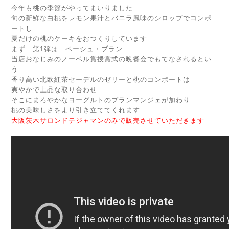
今年も桃の季節がやってまいりました
旬の新鮮な白桃をレモン果汁とバニラ風味のシロップでコンポ
ートし
夏だけの桃のケーキをおつくりしています
まず 第1弾は ペーシュ・ブラン
当店おなじみのノーベル賞授賞式の晩餐会でもてなされるとい
う
香り高い北欧紅茶セーデルのゼリーと桃のコンポートは
爽やかで上品な取り合わせ
そこにまろやかなヨーグルトのブランマンジェが加わり
桃の美味しさをより引き立ててくれます
大阪茨木サロンドテジャマンのみで販売させていただきます