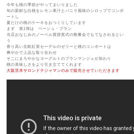
今年も桃の季節がやってまいりました
旬の新鮮な白桃をレモン果汁とバニラ風味のシロップでコンポ
ートし
夏だけの桃のケーキをおつくりしています
まず 第1弾は ペーシュ・ブラン
当店おなじみのノーベル賞授賞式の晩餐会でもてなされるとい
う
香り高い北欧紅茶セーデルのゼリーと桃のコンポートは
爽やかで上品な取り合わせ
そこにまろやかなヨーグルトのブランマンジェが加わり
桃の美味しさをより引き立ててくれます
大阪茨木サロンドテジャマンのみで販売させていただきます