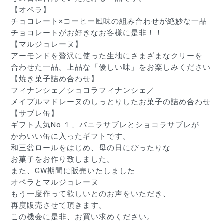
【オペラ】
チョコレート×コーヒー風味の組み合わせが絶妙な一品
チョコレートがお好きなお客様に是非！！
【マルジョレーヌ】
アーモンドを贅沢に使った生地にさまざまなクリーを
合わせた一品。上品な「優しい味」をお楽しみください
【焼き菓子詰め合わせ】
フィナンシェ／ショコラフィナンシェ／
メイプルマドレーヌのしっとりしたお菓子の詰め合わせ
【サブレ缶】
ギフト人気No.１、バニラサブレとショコラサブレが
かわいい缶に入ったギフトです。
和三盆ロールをはじめ、母の日にぴったりな
お菓子をお作り致しました。
また、GW期間に販売いたしました
オペラとマルジョレーヌ
もう一度作って欲しいとのお声をいただき、
再度販売させて頂きます。
この機会に是非、お買い求めください。