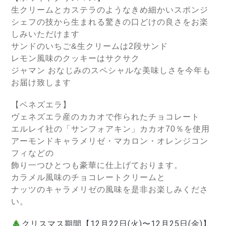
生クリームとカステラのようなきめ細かいスポンジ
シェフの技から生まれる驚きの口どけの良さをお楽
しみいただけます
サンドのいちご&生クリームは2段サンド
レモン風味のクッキーはサクサク
ジャマン おなじみのスペシャルな美味しさを今年も
お届け致します
【ベネズエラ】
ヴェネズエラ産のカカオで作られたチョコレート
エルレイ社の「サンフォアキン」
カカオ70％を使用
アーモンドキャラメリゼ・マカロン・
オレンジコン
フィなどの
飾り一つひとつも豪華に仕上げております。
カラメル風味のチョコレートクリームと
ナッツのキャラメリゼの風味を是非お楽しみくださ
い。
🎄クリスマス期間【12月22日
(火)
〜12月25日
(金)
】